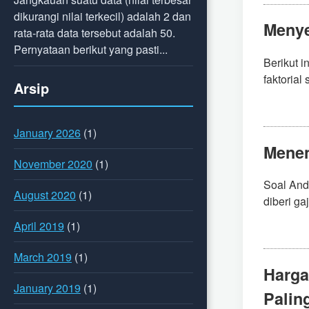
dikurangi nilai terkecil) adalah 2 dan
Menye
rata-rata data tersebut adalah 50.
Pernyataan berikut yang pasti...
Berikut 
faktorial 
Arsip
January 2026
(1)
Menen
November 2020
(1)
Soal And
August 2020
(1)
diberi gaj
April 2019
(1)
March 2019
(1)
Harga
January 2019
(1)
Palin