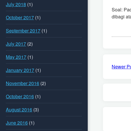
July 2018
(1)
Soal: Pa
dibagi at
October 2017
(1)
September 2017
(1)
July 2017
(2)
May 2017
(1)
Newer P
January 2017
(1)
November 2016
(2)
October 2016
(1)
August 2016
(3)
June 2016
(1)