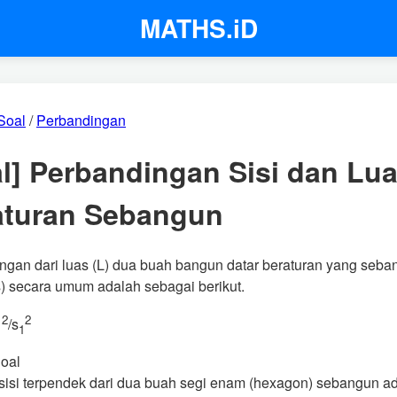
MATHS.iD
Soal
/
Perbandingan
l] Perbandingan Sisi dan Lu
aturan Sebangun
ngan dari luas (L) dua buah bangun datar beraturan yang seb
s) secara umum adalah sebagai berikut.
2
2
/s
1
1
oal
sisi terpendek dari dua buah segi enam (hexagon) sebangun ad