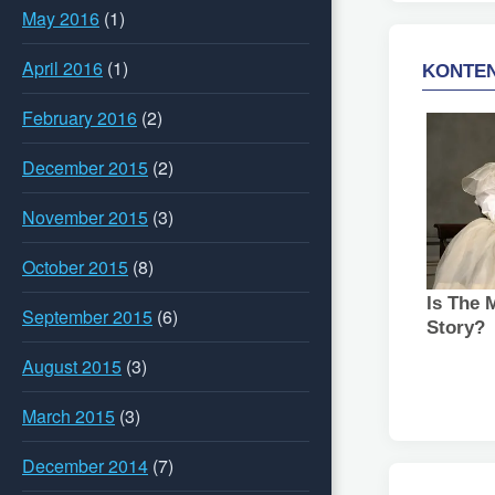
May 2016
(1)
April 2016
(1)
February 2016
(2)
December 2015
(2)
November 2015
(3)
October 2015
(8)
September 2015
(6)
August 2015
(3)
March 2015
(3)
December 2014
(7)