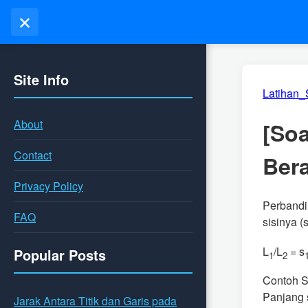
✕
Site Info
Latihan_
About
[Soa
Contact
Ber
Privacy Policy
Perbandi
FAQ
sisinya (
L
/L
= s
Popular Posts
1
2
Contoh S
Panjang 
Jarak Antara Titik dan Garis pada