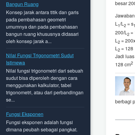
besar 20
Bangun Ruang
Konsep jarak antara titik dan garis
Jawaban
pada pembahasan geometri
L
/L
= s
1
2
umumnya dan pada pembahasan
200/L
= 
bangun ruang khususnya didasari
2
L
= 200
oleh konsep jarak a...
2
L
= 128
2
Nilai Fungsi Trigonometri Sudut
Jadi luas
Istimewa
2
128 cm
Nilai fungsi trigonometri dari sebuah
sudut bisa diperoleh dengan cara
menggunakan kalkulator, tabel
trigonometri, atau dari perbandingan
se...
berbagi 
Fungsi Eksponen
Fungsi eksponen adalah fungsi
dimana peubah sebagai pangkat.