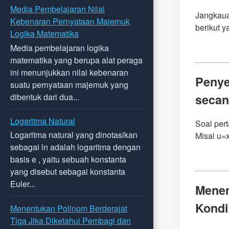
Media Pembelajaran Nilai
Jangkauan
Kebenaran Pernyataan Majemuk
berikut ya
Logika Matematika
Media pembelajaran logika
matematika yang berupa alat peraga
ini menunjukkan nilai kebenaran
Penye
suatu pernyataan majemuk yang
dibentuk dari dua...
secan
Logaritma Natural
Soal per
Logaritma natural yang dinotasikan
Misal u=x
sebagai ln adalah logaritma dengan
basis e , yaitu sebuah konstanta
yang disebut sebagai konstanta
Euler...
Menen
Kondi
Menentukan Polinom Berderajat
Tiga Jika Diketahui Pembagi dan