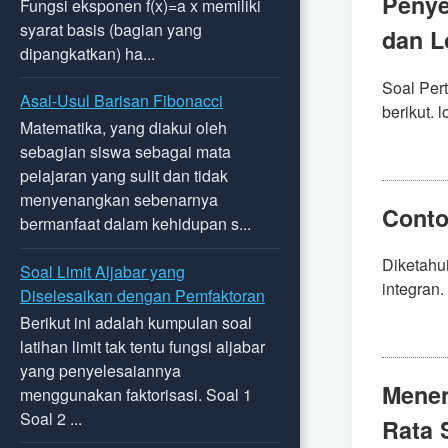
Penye
Fungsi eksponen f(x)=a x memiliki
syarat basis (bagian yang
dan L
dipangkatkan) ha...
Soal Per
Asal-Usul Barisan Fibonacci
berikut. 
Matematika, yang diakui oleh
sebagian siswa sebagai mata
pelajaran yang sulit dan tidak
menyenangkan sebenarnya
Conto
bermanfaat dalam kehidupan s...
Diketahu
Soal Limit Aljabar yang
integran.
Diselesaikan dengan Pemfaktoran
Berikut ini adalah kumpulan soal
latihan limit tak tentu fungsi aljabar
yang penyelesaiannya
Menen
menggunakan faktorisasi. Soal 1
Soal 2 ...
Rata 