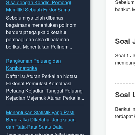
Sebelumn
Sisa dengan Kondisi Pembagi
berikut. 
Memiliki Sebuah Faktor Sama
Sebelumnya telah dibahas
bagaimana menentukan polinom
berderajat tiga jika diketahui
pembagi dan sisa di halaman
Soal 
berikut. Menentukan Polinom...
Soal 1 J
Rangkuman Peluang dan
mempunyai
Kombinatorika
Daftar Isi Aturan Perkalian Notasi
Faktorial Permutasi Kombinasi
Peluang Kejadian Tunggal Peluang
Soal 
Kejadian Majemuk Aturan Perkalia...
Berikut 
Menentukan Statistik yang Pasti
terdapat 
Benar Jika Diketahui Jangkauan
dan Rata-Rata Suatu Data
Jangkauan suatu data (nilai terbesar