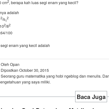
2
0 cm
, berapa kah luas segi enam yang kecil?
nya adalah
2
2
/s
1
1
2
2
10
/8
x64/100
 segi enam yang kecil adalah
Oleh Opan
Dipostkan October 30, 2015
Seorang guru matematika yang hobi ngeblog dan menulis. Dari
pengetahuan yang saya miliki.
Baca Juga