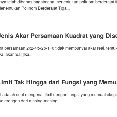
ya telah dibahas bagaimana menentukan polinom berderajat tig
Menentukan Polinom Berderajat Tiga...
Jenis Akar Persamaan Kuadrat yang Dis
ika persamaan 2x2-4x+2p-1=0 tidak mempunyai akar real, tentuk
 akar real jika...
Limit Tak Hingga dari Fungsi yang Mem
ini adalah soal mengenai limit dengan fungsi yang memuat eks
keterangan dari masing-masing...