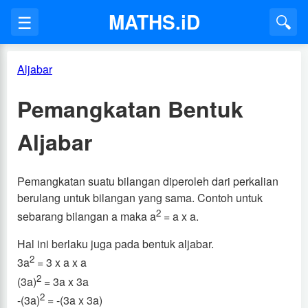
MATHS.iD
☰
🔍
Aljabar
Pemangkatan Bentuk
Aljabar
Pemangkatan suatu bilangan diperoleh dari perkalian
berulang untuk bilangan yang sama. Contoh untuk
2
sebarang bilangan a maka a
= a x a.
Hal ini berlaku juga pada bentuk aljabar.
2
3a
= 3 x a x a
2
(3a)
= 3a x 3a
2
-(3a)
= -(3a x 3a)