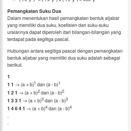
Pemangkatan Suku Dua
Dalam menentukan hasil pemangkatan bentuk aljabar
yang memiliki dua suku, koefisien dari suku-suku
uraiannya dapat diperoleh dari bilangan-bilangan yang
terdapat pada segitiga pascal.
Hubungan antara segitiga pascal dengan pemangkatan
bentuk aljabar yang memiliki dua suku adalah sebagai
berikut.
1
1
1
1 1
→ (a + b)
dan (a - b)
2
2
1 2 1
→ (a + b)
dan (a - b)
3
3
1 3 3 1
→ (a + b)
dan (a - b)
4
4
1 4 6 4 1
→ (a + b)
dan (a - b)
.
.
.