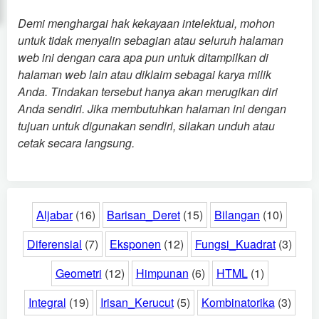
Demi menghargai hak kekayaan intelektual, mohon
untuk tidak menyalin sebagian atau seluruh halaman
web ini dengan cara apa pun untuk ditampilkan di
halaman web lain atau diklaim sebagai karya milik
Anda. Tindakan tersebut hanya akan merugikan diri
Anda sendiri. Jika membutuhkan halaman ini dengan
tujuan untuk digunakan sendiri, silakan unduh atau
cetak secara langsung.
Aljabar
(16)
Barisan_Deret
(15)
Bilangan
(10)
Diferensial
(7)
Eksponen
(12)
Fungsi_Kuadrat
(3)
Geometri
(12)
Himpunan
(6)
HTML
(1)
Integral
(19)
Irisan_Kerucut
(5)
Kombinatorika
(3)