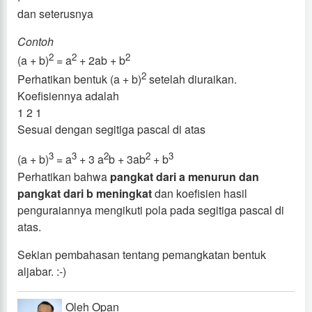
dan seterusnya
Contoh
2
2
2
(a + b)
= a
+ 2ab + b
2
Perhatikan bentuk (a + b)
setelah diuraikan.
Koefisiennya adalah
1 2 1
Sesuai dengan segitiga pascal di atas
3
3
2
2
3
(a + b)
= a
+ 3 a
b + 3ab
+ b
Perhatikan bahwa
pangkat dari a menurun dan
pangkat dari b meningkat
dan koefisien hasil
penguraiannya mengikuti pola pada segitiga pascal di
atas.
Sekian pembahasan tentang pemangkatan bentuk
aljabar. :-)
Oleh Opan