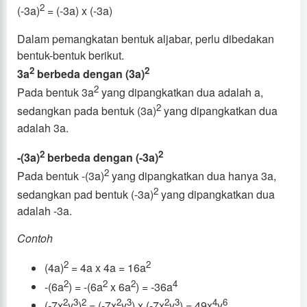
2
(-3a)
= (-3a) x (-3a)
Dalam pemangkatan bentuk aljabar, perlu dibedakan
bentuk-bentuk berikut.
2
2
3a
berbeda dengan (3a)
2
Pada bentuk 3a
yang dipangkatkan dua adalah a,
2
sedangkan pada bentuk (3a)
yang dipangkatkan dua
adalah 3a.
2
2
-(3a)
berbeda dengan (-3a)
2
Pada bentuk -(3a)
yang dipangkatkan dua hanya 3a,
2
sedangkan pad bentuk (-3a)
yang dipangkatkan dua
adalah -3a.
Contoh
2
2
(4a)
= 4a x 4a = 16a
2
2
2
4
-(6a
) = -(6a
x 6a
) = -36a
2
3
2
2
3
2
3
4
6
(-7x
y
)
= (-7x
y
) x (-7x
y
) = 49x
y