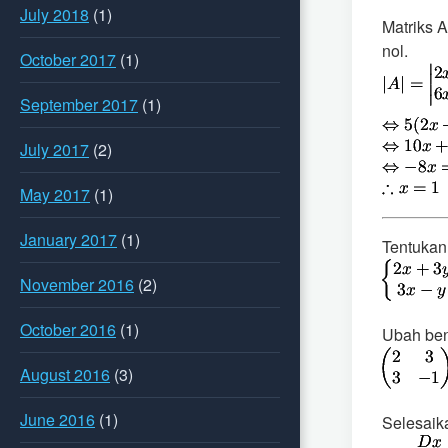
July 2018
(1)
Matriks A
nol.
October 2017
(1)
September 2017
(1)
July 2017
(2)
May 2017
(1)
January 2017
(1)
Tentukan
November 2016
(2)
October 2016
(1)
Ubah ben
August 2016
(3)
June 2016
(1)
Selesaik