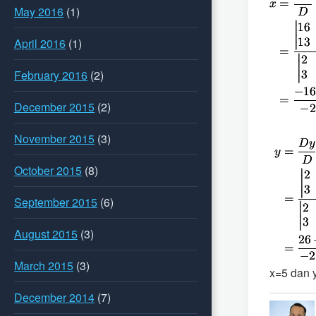
May 2016
(1)
April 2016
(1)
February 2016
(2)
December 2015
(2)
November 2015
(3)
October 2015
(8)
September 2015
(6)
August 2015
(3)
March 2015
(3)
x=5 dan 
December 2014
(7)