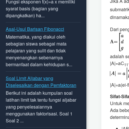
Jika A a
Fungsi eksponen f(x)=a x memiliki
syarat basis (bagian yang
submatrik
dipangkatkan) ha...
dinamaka
Asal-Usul Barisan Fibonacci
Dari peng
Matematika, yang diakui oleh
sebagian siswa sebagai mata
pelajaran yang sulit dan tidak
adalah se
menyenangkan sebenarnya
|A|=aC
bermanfaat dalam kehidupan s...
11
Soal Limit Aljabar yang
|A|=a(ei-
Diselesaikan dengan Pemfaktoran
Berikut ini adalah kumpulan soal
Sifat-Si
latihan limit tak tentu fungsi aljabar
Untuk me
yang penyelesaiannya
Ada bebe
menggunakan faktorisasi. Soal 1
determina
Soal 2 ...
|AB