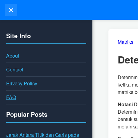
✕
Site Info
Matriks
About
Det
Contact
Determina
Privacy Policy
ketika m
matriks b
FAQ
Notasi 
Determina
Popular Posts
bentuk su
melainkan 
Jarak Antara Titik dan Garis pada