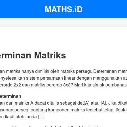
MATHS.iD
erminan Matriks
n matriks hanya dimiliki oleh matriks persegi. Determinan matr
enyelesaikan sistem persamaan linear dengan menggunakan a
erordo 2x2 dan matriks berordo 3x3? Mari kita simak pembahasa
Determinan
n dari matriks A dapat ditulis sebagai det(A) atau |A|. Jika dik
sunan persegi panjang komponen matriks tersebut tetapi tidak d
diapit oleh tanda |...|.