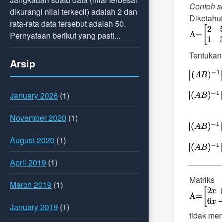
Contoh s
dikurangi nilai terkecil) adalah 2 dan
Diketahu
rata-rata data tersebut adalah 50.
Pernyataan berikut yang pasti...
Tentukan
Arsip
January 2026
(1)
November 2020
(1)
August 2020
(1)
April 2019
(1)
Matriks
March 2019
(1)
January 2019
(1)
tidak mem