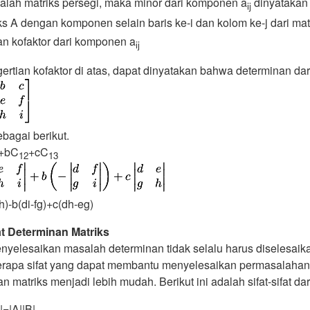
dalah matriks persegi, maka minor dari komponen a
dinyatakan
ij
s A dengan komponen selain baris ke-i dan kolom ke-j dari matr
n kofaktor dari komponen a
ij
ertian kofaktor di atas, dapat dinyatakan bahwa determinan dari
bagai berikut.
+bC
+cC
12
13
fh)-b(di-fg)+c(dh-eg)
fat Determinan Matriks
nyelesaikan masalah determinan tidak selalu harus diselesai
rapa sifat yang dapat membantu menyelesaikan permasalahan
n matriks menjadi lebih mudah. Berikut ini adalah sifat-sifat da
|=|A||B|