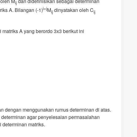
 oleh M
dan didefinisikan sebagai determinan
ij
i+j
iks A. Bilangan (-1)
M
dinyatakan oleh C
ij
ij
 matriks A yang berordo 3x3 berikut ini
kan dengan menggunakan rumus determinan di atas.
 determinan agar penyelesaian permasalahan
ri determinan matriks.