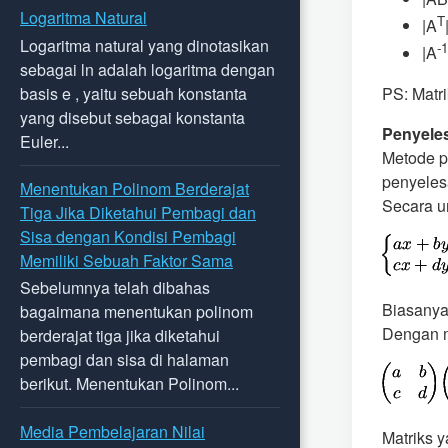
Logaritma Natural
T
|A
Logaritma natural yang dinotasikan
-1
|A
sebagai ln adalah logaritma dengan
basis e , yaitu sebuah konstanta
PS: Matr
yang disebut sebagai konstanta
Penyele
Euler...
Metode p
penyeles
Menentukan Polinom Berderajat
Secara um
Tiga Jika Diketahui Pembagi dan
Sisa dengan Kondisi Pembagi
Memiliki Sebuah Faktor Sama
Sebelumnya telah dibahas
Biasanya
bagaimana menentukan polinom
Dengan m
berderajat tiga jika diketahui
pembagi dan sisa di halaman
berikut. Menentukan Polinom...
Media Pembelajaran Nilai
Matriks 