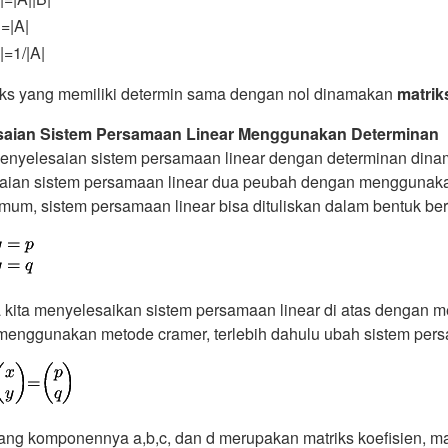
|=|A|
|=1/|A|
iks yang memiliki determin sama dengan nol dinamakan
matrik
saian Sistem Persamaan Linear Menggunakan Determinan
enyelesaian sistem persamaan linear dengan determinan dinam
aian sistem persamaan linear dua peubah dengan menggunaka
um, sistem persamaan linear bisa dituliskan dalam bentuk berik
 kita menyelesaikan sistem persamaan linear di atas dengan me
enggunakan metode cramer, terlebih dahulu ubah sistem persam
yang komponennya a,b,c, dan d merupakan matriks koefisien, 