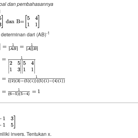
oal dan pembahasannya
i
-1
 determinan dari (AB)
iliki invers. Tentukan x.