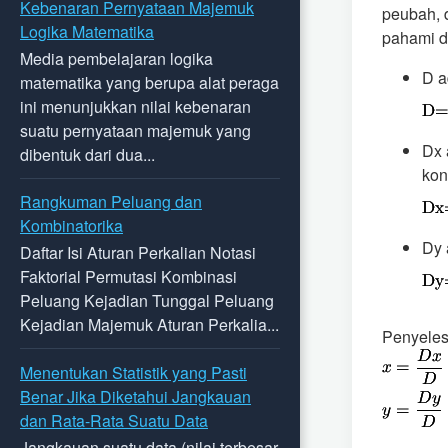
Kebenaran Pernyataan Majemuk
peubah, 
Logika Matematika
pahami dul
Media pembelajaran logika
D a
matematika yang berupa alat peraga
ini menunjukkan nilai kebenaran
suatu pernyataan majemuk yang
Dx 
dibentuk dari dua...
kon
Rangkuman Peluang dan
Kombinatorika
Dy 
Daftar Isi Aturan Perkalian Notasi
Faktorial Permutasi Kombinasi
Peluang Kejadian Tunggal Peluang
Kejadian Majemuk Aturan Perkalia...
Penyeles
Menentukan Statistik yang Pasti
Benar Jika Diketahui Jangkauan
dan Rata-Rata Suatu Data
Jangkauan suatu data (nilai terbesar