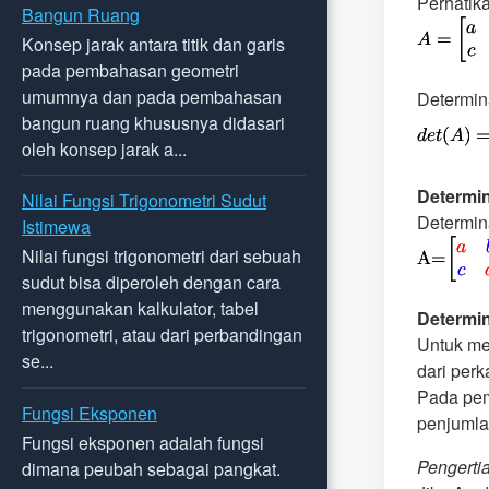
Perhatika
Bangun Ruang
Konsep jarak antara titik dan garis
pada pembahasan geometri
umumnya dan pada pembahasan
Determina
bangun ruang khususnya didasari
oleh konsep jarak a...
Determin
Nilai Fungsi Trigonometri Sudut
Determina
Istimewa
Nilai fungsi trigonometri dari sebuah
sudut bisa diperoleh dengan cara
menggunakan kalkulator, tabel
Determin
trigonometri, atau dari perbandingan
Untuk me
se...
dari perk
Pada pem
Fungsi Eksponen
penjumla
Fungsi eksponen adalah fungsi
Pengerti
dimana peubah sebagai pangkat.