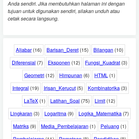
Anda sendiri. Jika membutuhkan halaman ini dengan
tujuan untuk digunakan sendiri, silakan unduh atau
cetak secara langsung.
Aljabar
(16)
Barisan_Deret
(15)
Bilangan
(10)
Diferensial
(7)
Eksponen
(12)
Fungsi_Kuadrat
(3)
Geometri
(12)
Himpunan
(6)
HTML
(1)
Integral
(19)
Irisan_Kerucut
(5)
Kombinatorika
(3)
LaTeX
(1)
Latihan_Soal
(75)
Limit
(12)
Lingkaran
(3)
Logaritma
(9)
Logika_Matematika
(7)
Matriks
(9)
Media_Pembelajaran
(1)
Peluang
(1)
Pembelajaran
(11)
Pemetaan
(8)
Pendidikan
(8)