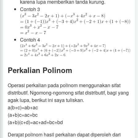
karena lupa memberikan tanda kurung.
Contoh 3
Contoh 4
Perkalian Polinom
Operasi perkalian pada polinom menggunakan sifat
distributif. Ngomong-ngomong sifat distributif, bagi yang
agak lupa, berikut ini saya tuliskan.
a(b+c)=ab+ac
(a+b)c=ac+bc
(a+b)(c+d)=ac+ad+bc+bd
Derajat polinom hasil perkalian dapat diperoleh dari