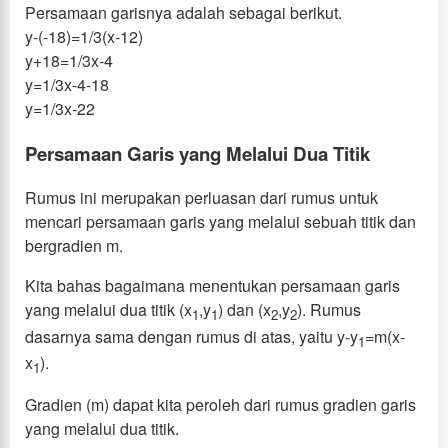
Persamaan garisnya adalah sebagai berikut.
y-(-18)=1/3(x-12)
y+18=1/3x-4
y=1/3x-4-18
y=1/3x-22
Persamaan Garis yang Melalui Dua Titik
Rumus ini merupakan perluasan dari rumus untuk
mencari persamaan garis yang melalui sebuah titik dan
bergradien m.
Kita bahas bagaimana menentukan persamaan garis
yang melalui dua titik (x
,y
) dan (x
,y
). Rumus
1
1
2
2
dasarnya sama dengan rumus di atas, yaitu y-y
=m(x-
1
x
).
1
Gradien (m) dapat kita peroleh dari rumus gradien garis
yang melalui dua titik.