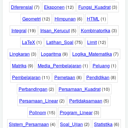
Diferensial
(7)
Eksponen
(12)
Fungsi_Kuadrat
(3)
Geometri
(12)
Himpunan
(6)
HTML
(1)
Integral
(19)
Irisan_Kerucut
(5)
Kombinatorika
(3)
LaTeX
(1)
Latihan_Soal
(75)
Limit
(12)
Lingkaran
(3)
Logaritma
(9)
Logika_Matematika
(7)
Matriks
(9)
Media_Pembelajaran
(1)
Peluang
(1)
Pembelajaran
(11)
Pemetaan
(8)
Pendidikan
(8)
Perbandingan
(2)
Persamaan_Kuadrat
(10)
Persamaan_Linear
(2)
Pertidaksamaan
(5)
Polinom
(15)
Program_Linear
(3)
Sistem_Persamaan
(4)
Soal_Ujian
(2)
Statistika
(6)