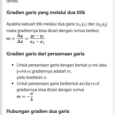
landai.
Gradien garis yang melalui dua titik
Apabila sebuah titik melalui dua garis (x
,y
) dan (x
,y
)
1
1
2
2
maka gradiennya bisa dicari dengan rumus berikut.
Gradien garis dari persamaan garis
Untuk persamaan garis dengan bentuk y=mx atau
y=mx+c gradiennya adalah m,
yaitu koefisien x.
Untuk persamaan garis berbentuk ax+by+c=0
gradiennya bisa dicari dengan rumus
Hubungan gradien dua garis