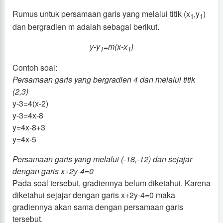
Rumus untuk persamaan garis yang melalui titik (x
,y
)
1
1
dan bergradien m adalah sebagai berikut.
y-y
=m(x-x
)
1
1
Contoh soal:
Persamaan garis yang bergradien 4 dan melalui titik
(2,3)
y-3=4(x-2)
y-3=4x-8
y=4x-8+3
y=4x-5
Persamaan garis yang melalui (-18,-12) dan sejajar
dengan garis x+2y-4=0
Pada soal tersebut, gradiennya belum diketahui. Karena
diketahui sejajar dengan garis x+2y-4=0 maka
gradiennya akan sama dengan persamaan garis
tersebut.