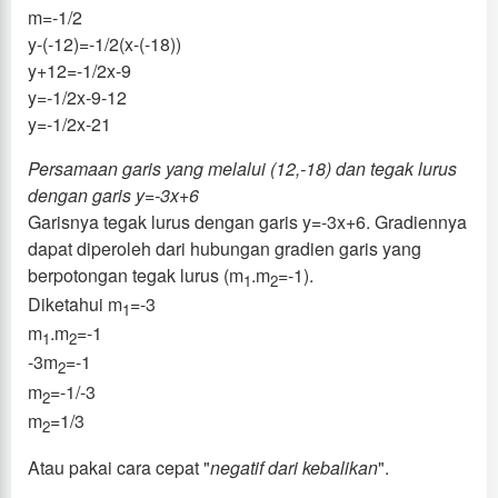
m=-1/2
y-(-12)=-1/2(x-(-18))
y+12=-1/2x-9
y=-1/2x-9-12
y=-1/2x-21
Persamaan garis yang melalui (12,-18) dan tegak lurus
dengan garis y=-3x+6
Garisnya tegak lurus dengan garis y=-3x+6. Gradiennya
dapat diperoleh dari hubungan gradien garis yang
berpotongan tegak lurus (m
.m
=-1).
1
2
Diketahui m
=-3
1
m
.m
=-1
1
2
-3m
=-1
2
m
=-1/-3
2
m
=1/3
2
Atau pakai cara cepat "
negatif dari kebalikan
".