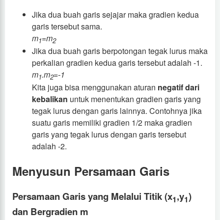
Jika dua buah garis sejajar maka gradien kedua
garis tersebut sama.
m
=m
1
2
Jika dua buah garis berpotongan tegak lurus maka
perkalian gradien kedua garis tersebut adalah -1.
m
.m
=-1
1
2
Kita juga bisa menggunakan aturan
negatif dari
kebalikan
untuk menentukan gradien garis yang
tegak lurus dengan garis lainnya. Contohnya jika
suatu garis memiliki gradien 1/2 maka gradien
garis yang tegak lurus dengan garis tersebut
adalah -2.
Menyusun Persamaan Garis
Persamaan Garis yang Melalui Titik (x
,y
)
1
1
dan Bergradien m