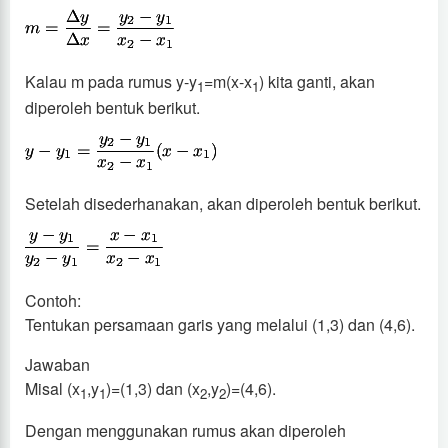
Kalau m pada rumus y-y
=m(x-x
) kita ganti, akan
1
1
diperoleh bentuk berikut.
Setelah disederhanakan, akan diperoleh bentuk berikut.
Contoh:
Tentukan persamaan garis yang melalui (1,3) dan (4,6).
Jawaban
Misal (x
,y
)=(1,3) dan (x
,y
)=(4,6).
1
1
2
2
Dengan menggunakan rumus akan diperoleh