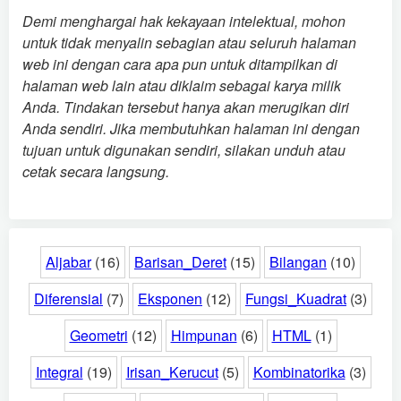
Demi menghargai hak kekayaan intelektual, mohon
untuk tidak menyalin sebagian atau seluruh halaman
web ini dengan cara apa pun untuk ditampilkan di
halaman web lain atau diklaim sebagai karya milik
Anda. Tindakan tersebut hanya akan merugikan diri
Anda sendiri. Jika membutuhkan halaman ini dengan
tujuan untuk digunakan sendiri, silakan unduh atau
cetak secara langsung.
Aljabar
(16)
Barisan_Deret
(15)
Bilangan
(10)
Diferensial
(7)
Eksponen
(12)
Fungsi_Kuadrat
(3)
Geometri
(12)
Himpunan
(6)
HTML
(1)
Integral
(19)
Irisan_Kerucut
(5)
Kombinatorika
(3)