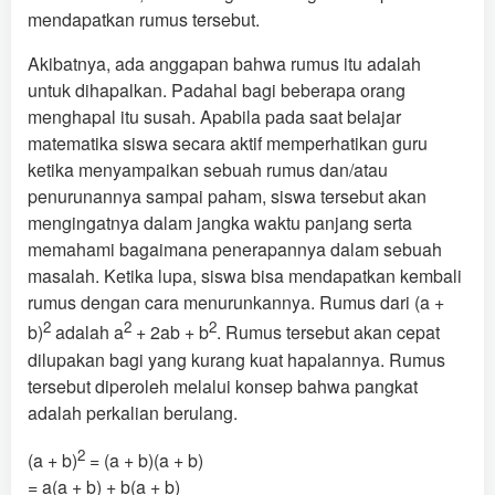
mendapatkan rumus tersebut.
Akibatnya, ada anggapan bahwa rumus itu adalah
untuk dihapalkan. Padahal bagi beberapa orang
menghapal itu susah. Apabila pada saat belajar
matematika siswa secara aktif memperhatikan guru
ketika menyampaikan sebuah rumus dan/atau
penurunannya sampai paham, siswa tersebut akan
mengingatnya dalam jangka waktu panjang serta
memahami bagaimana penerapannya dalam sebuah
masalah. Ketika lupa, siswa bisa mendapatkan kembali
rumus dengan cara menurunkannya. Rumus dari (a +
2
2
2
b)
adalah a
+ 2ab + b
. Rumus tersebut akan cepat
dilupakan bagi yang kurang kuat hapalannya. Rumus
tersebut diperoleh melalui konsep bahwa pangkat
adalah perkalian berulang.
2
(a + b)
= (a + b)(a + b)
= a(a + b) + b(a + b)