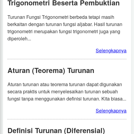
Trigonometri Beserta Pembuktian
Turunan Fungsi Trigonometri berbeda tetapi masih
berkaitan dengan turunan fungsi aljabar. Hasil turunan
trigonometri merupakan fungsi trigonometri juga yang
diperoleh...
Selengkapnya
Aturan (Teorema) Turunan
Aturan turunan atau teorema turunan dapat digunakan
secara praktis untuk menyelesaikan turunan sebuah
fungsi tanpa menggunakan definisi turunan. Kita biasa...
Selengkapnya
Definisi Turunan (Diferensial)