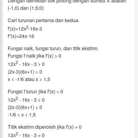
Dengan demikian titik potong dengan sumbu X adalah
(-1,0) dan (1,5;0)
Cari turunan pertama dan kedua.
2
f'(x)=12x
-16x-3
f''(x)=24x-16
Fungsi naik, fungsi turun, dan titik ekstrim.
Fungsi f naik jika f'(x) > 0
2
12x
- 16x - 3 > 0
(2x-3)(6x+1) > 0
x < -1/6 atau x > 1,5
Fungsi f turun jika f'(x) < 0
2
12x
- 16x - 3 < 0
(2x-3)(6x+1) < 0
-1/6 < x < 1,5
Titik ekstrim diperoleh jika f'(x) = 0
2
12x
- 16x - 3 = 0