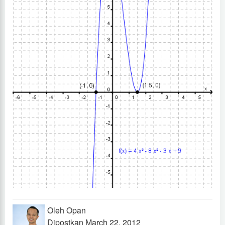
Oleh Opan
Dipostkan March 22, 2012