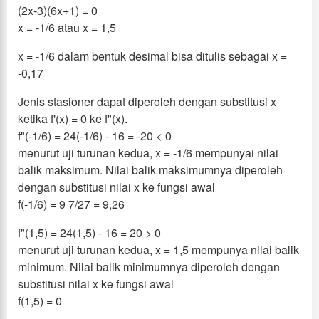
(2x-3)(6x+1) = 0
x = -1/6 atau x = 1,5
x = -1/6 dalam bentuk desimal bisa ditulis sebagai x =
-0,17
Jenis stasioner dapat diperoleh dengan substitusi x
ketika f'(x) = 0 ke f"(x).
f"(-1/6) = 24(-1/6) - 16 = -20 < 0
menurut uji turunan kedua, x = -1/6 mempunyai nilai
balik maksimum. Nilai balik maksimumnya diperoleh
dengan substitusi nilai x ke fungsi awal
f(-1/6) = 9 7/27 = 9,26
f"(1,5) = 24(1,5) - 16 = 20 > 0
menurut uji turunan kedua, x = 1,5 mempunya nilai balik
minimum. Nilai balik minimumnya diperoleh dengan
substitusi nilai x ke fungsi awal
f(1,5) = 0