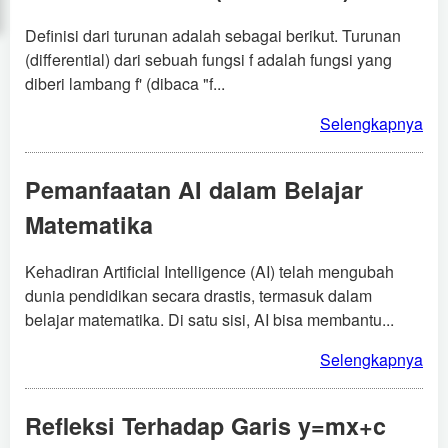
Definisi dari turunan adalah sebagai berikut. Turunan
(differential) dari sebuah fungsi f adalah fungsi yang
diberi lambang f' (dibaca "f...
Selengkapnya
Pemanfaatan AI dalam Belajar
Matematika
Kehadiran Artificial Intelligence (AI) telah mengubah
dunia pendidikan secara drastis, termasuk dalam
belajar matematika. Di satu sisi, AI bisa membantu...
Selengkapnya
Refleksi Terhadap Garis y=mx+c