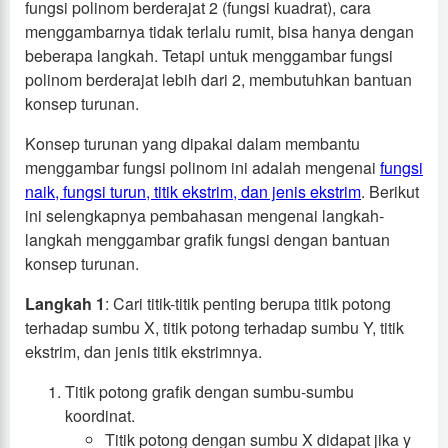
fungsi polinom berderajat 2 (fungsi kuadrat), cara
menggambarnya tidak terlalu rumit, bisa hanya dengan
beberapa langkah. Tetapi untuk menggambar fungsi
polinom berderajat lebih dari 2, membutuhkan bantuan
konsep turunan.
Konsep turunan yang dipakai dalam membantu
menggambar fungsi polinom ini adalah mengenai
fungsi
naik, fungsi turun, titik ekstrim, dan jenis ekstrim
. Berikut
ini selengkapnya pembahasan mengenai langkah-
langkah menggambar grafik fungsi dengan bantuan
konsep turunan.
Langkah 1
: Cari titik-titik penting berupa titik potong
terhadap sumbu X, titik potong terhadap sumbu Y, titik
ekstrim, dan jenis titik ekstrimnya.
Titik potong grafik dengan sumbu-sumbu
koordinat.
Titik potong dengan sumbu X didapat jika y